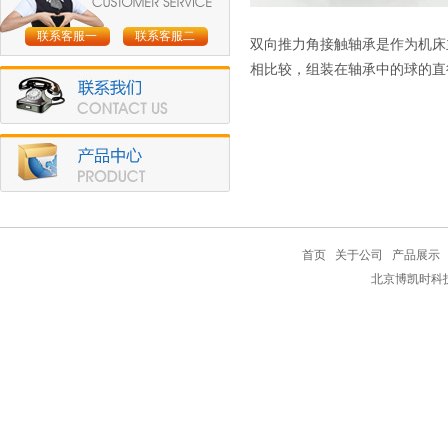
联系客服一
联系客服二
双向推力角接触轴承是作为机床
相比较，组装在轴承中的球的直
首页
关于公司
产品展示
北京博凯时科