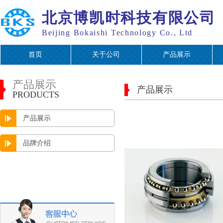
北京博凯时科技有限公司
Beijing Bokaishi Technology Co., Ltd
首页
关于公司
产品展示
产品展示
产品展示
PRODUCTS
产品展示
品牌介绍