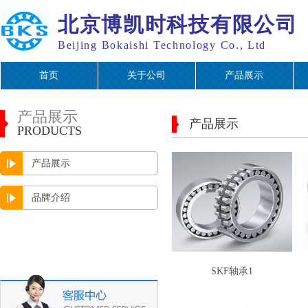
北京博凯时科技有限公司
Beijing Bokaishi Technology Co., Ltd
首页
关于公司
产品展示
产品展示
产品展示
PRODUCTS
产品展示
品牌介绍
SKF轴承1