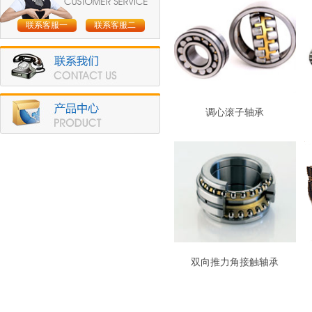
联系客服一
联系客服二
调心滚子轴承
双向推力角接触轴承