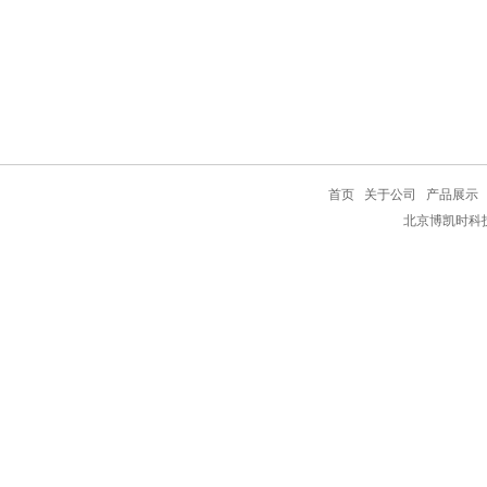
首页
关于公司
产品展示
北京博凯时科