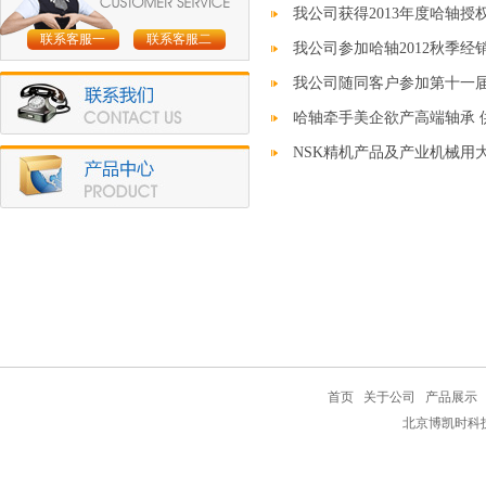
我公司获得2013年度哈轴授
联系客服一
联系客服二
我公司参加哈轴2012秋季经
我公司随同客户参加第十一
哈轴牵手美企欲产高端轴承 
NSK精机产品及产业机械用
首页
关于公司
产品展示
北京博凯时科